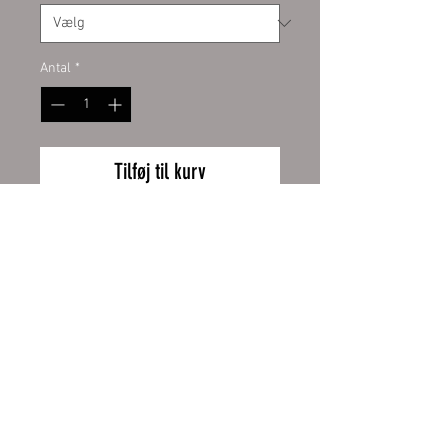
Antal
*
Tilføj til kurv
PVC-Werbebanner
umweltfreundlich mit der
neuesten LATEX-Printtechnologie
bedruckt in fotorealistischer
Druckqualität.
Speziell geeignet für Aktionen,
Wiederrufsbelehrung
Partybanner, Veranstaltungen,
Gerüstplanen und
Zahlung und Versand
Fassadenwerbung.
AGB