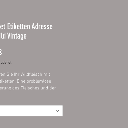
et Etiketten Adresse
ld Vintage
Pris
€
uderet
ren Sie Ihr Wildfleisch mit
tiketten. Eine problemlose
zierung des Fleisches und der
t ein muss und mit diesen
n problemlos, einfach und
möglich.
ie das Etikett mit einem
*