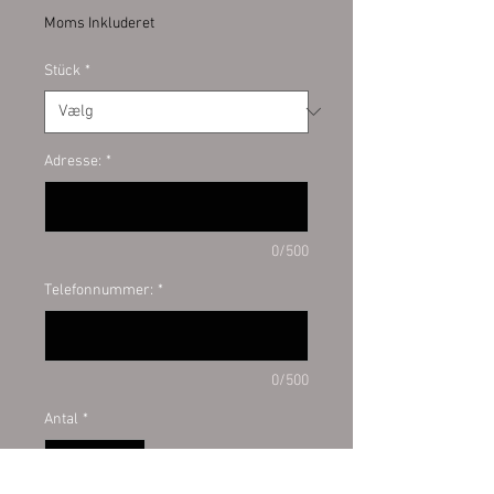
Moms Inkluderet
Stück
*
Adresse:
*
0/500
Telefonnummer:
*
0/500
Antal
*