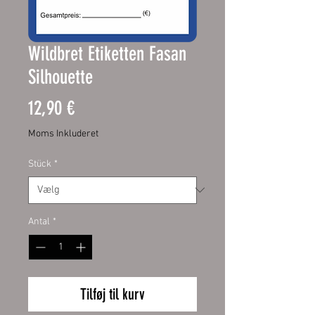
Wildbret Etiketten Fasan
Silhouette
Pris
12,90 €
Moms Inkluderet
Stück
*
Antal
*
Tilføj til kurv