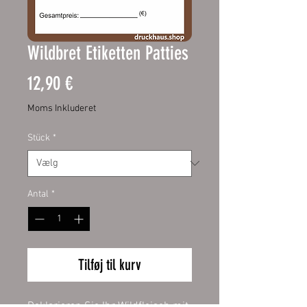
Wildbret Etiketten Patties
Pris
12,90 €
Moms Inkluderet
Stück
*
Antal
*
Tilføj til kurv
Deklarieren Sie Ihr Wildfleisch mit