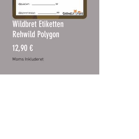
Wildbret Etiketten
Rehwild Polygon
Pris
12,90 €
Moms Inkluderet
Ikke på lager
Deklarieren Sie Ihr Wildfleisch mit
diesen Etiketten. Eine problemlose
Identifizierung des Fleisches und
der Wurst ist ein muss und mit
diesen Etiketten problemlos,
einfach und schnell möglich.
Wiederrufsbelehrung