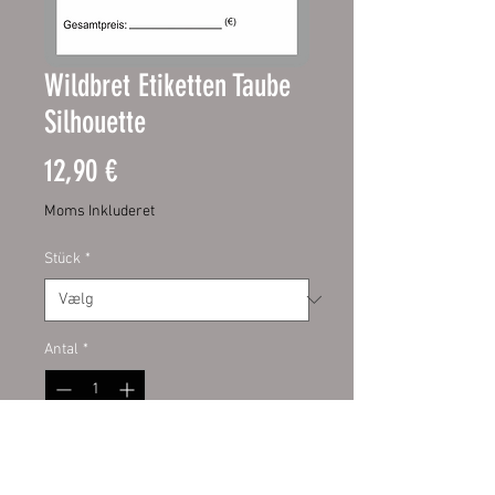
Wildbret Etiketten Taube
Silhouette
Pris
12,90 €
Moms Inkluderet
Stück
*
Antal
*
Tilføj til kurv