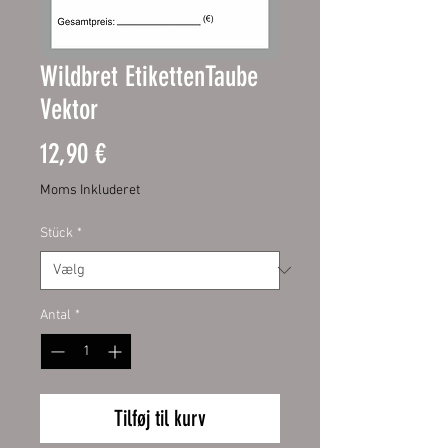
Wildbret EtikettenTaube
Vektor
Pris
12,90 €
Moms Inkluderet
Stück
*
Antal
*
Tilføj til kurv