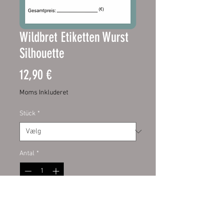
Wildbret Etiketten Wurst
Silhouette
Pris
12,90 €
Moms Inkluderet
Stück
*
Antal
*
Tilføj til kurv