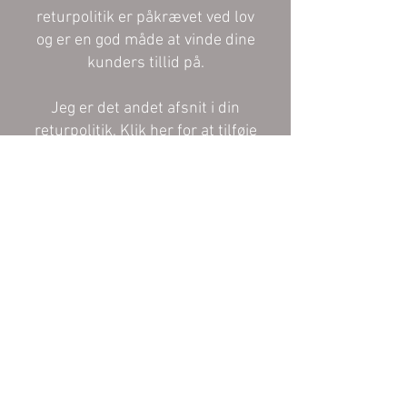
returpolitik er påkrævet ved lov
og er en god måde at vinde dine
kunders tillid på.
Jeg er det andet afsnit i din
returpolitik. Klik her for at tilføje
din egen tekst og redigere mig.
Bare klik på "Rediger tekst" eller
dobbeltklik for at tilføje dit
indhold og ændre skrifttyperne.
Her kan du fortælle dine
besøgende mere.