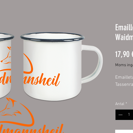
Emaill
Waidm
17,90 
Moms ing
Emaillet
Tassenr
Emaillet
Antal
*
Beschic
Handspü