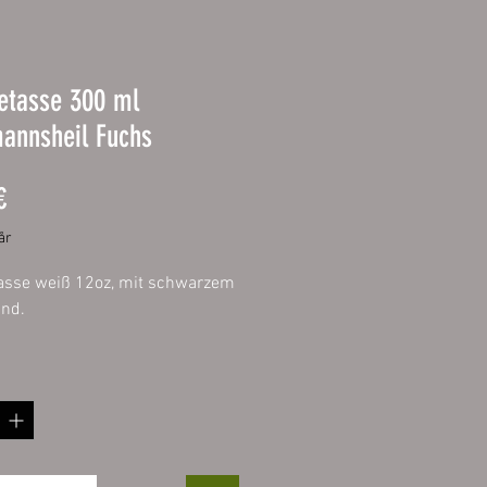
etasse 300 ml
annsheil Fuchs
Pris
€
år
asse weiß 12oz, mit schwarzem
and.
asse weiß mit original ORCA
htung
lung empfohlen