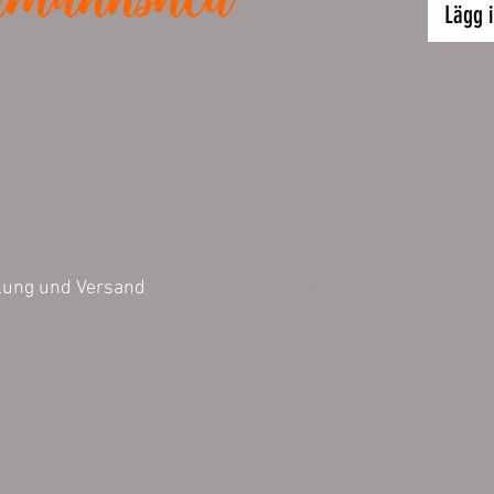
Höhe 80
Lägg 
Fassung
Die Druc
Jedes Mo
dieser F
Aufgrun
AGB
Impressum
Datensch
lung und Versand
handwerk
keine 10
Emaille 
Leichte 
sind vert
exkludier
Vertretb