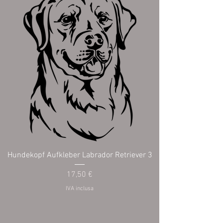
Hundekopf Aufkleber Labrador Retriever 3
Prezzo
17,50 €
IVA inclusa