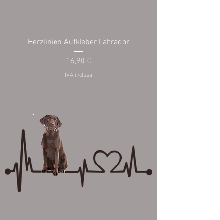
Herzlinien Aufkleber Labrador
Prezzo
16,90 €
IVA inclusa