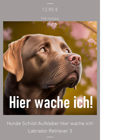
Prezzo
12,90 €
IVA inclusa
Hunde Schild/Aufkleber Hier wache ich!
Labrador Retriever 3