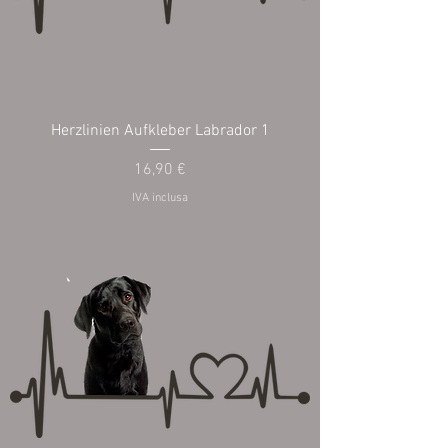
Herzlinien Aufkleber Labrador 1
Prezzo
16,90 €
IVA inclusa